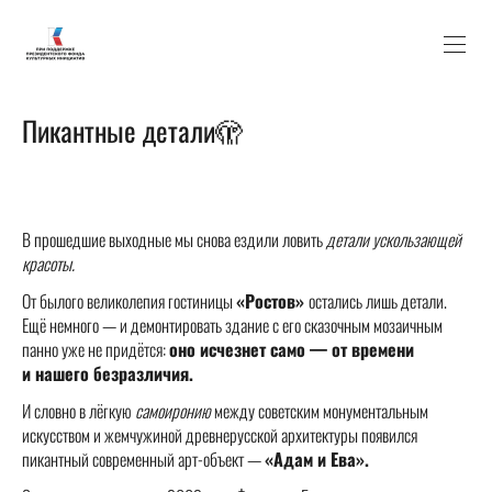
Пикантные детали🫣
В прошедшие выходные мы снова ездили ловить
детали ускользающей
красоты.
От былого великолепия гостиницы
«Ростов»
остались лишь детали.
Ещё немного — и демонтировать здание с его сказочным мозаичным
панно уже не придётся:
оно исчезнет само — от времени
и нашего безразличия.
И словно в лёгкую
самоиронию
между советским монументальным
искусством и жемчужиной древнерусской архитектуры появился
пикантный современный арт-объект —
«Адам и Ева».